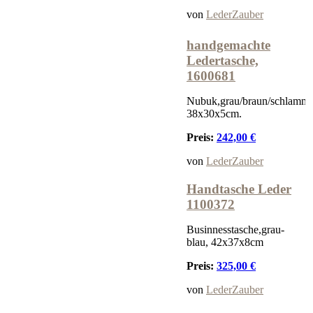
von
LederZauber
handgemachte
Ledertasche,
1600681
Nubuk,grau/braun/schlamm,
38x30x5cm.
Preis:
242,00 €
von
LederZauber
Handtasche Leder
1100372
Businnesstasche,grau-
blau, 42x37x8cm
Preis:
325,00 €
von
LederZauber