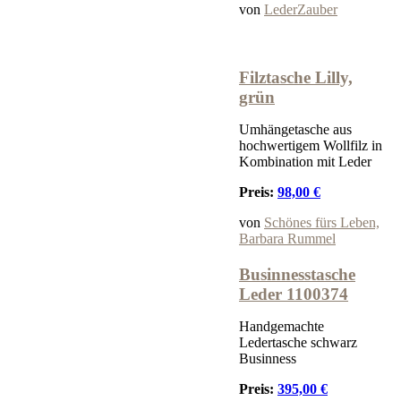
von
LederZauber
Filztasche Lilly,
grün
Umhängetasche aus
hochwertigem Wollfilz in
Kombination mit Leder
Preis:
98,00 €
von
Schönes fürs Leben,
Barbara Rummel
Businnesstasche
Leder 1100374
Handgemachte
Ledertasche schwarz
Businness
Preis:
395,00 €