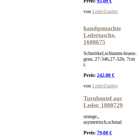
Preis:
95,00 €
von
LederZauber
handgemachte
Ledertasche,
1600675
Schnörkel,schlamm-braun-
grau, 27-34b,27-32h, 7cm
t.
Preis:
242,00 €
von
LederZauber
Turnbeutel aus
Leder, 1800729
orange,,
asymetrisch,schmal
Preis:
79,00 €